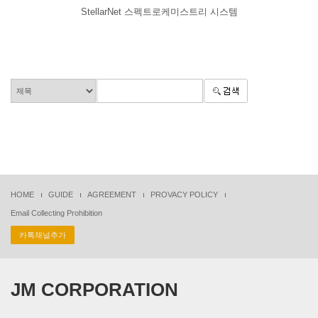
StellarNet 스펙트로케미스트리 시스템
HOME
GUIDE
AGREEMENT
PROVACY POLICY
Email Collecting Prohibition
카톡채널추가
JM CORPORATION