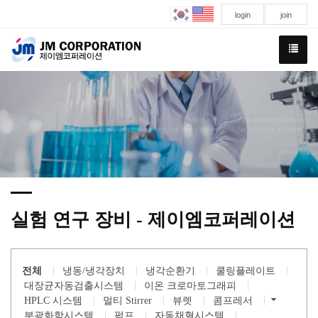
login
join
We have created a awesome theme
Far far away,behind the word mountains, far from the countries
실험 연구 장비 - 제이엠코퍼레이션
전체
냉동/냉각장치
냉각순환기
쿨링플레이트
대장균자동검출시스템
이온 크로마토그래피
HPLC 시스템
멀티 Stirrer
뷰렛
콤프레서
분광화학시스템
펌프
자동채혈시스템