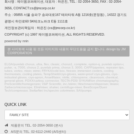
회사명 : 제이엠코퍼레이션, 대표자 : 하은진, TEL : 02-2054-3650, FAX : 02-2054-
3656, CONTACT:cs@jmcorp.co.kr
주소 : 05855 서울 송파구 송파대로167 테라타워 A동 1216호(문정동) , 14322 경기도
광명시 하안로60 SK테크노파크 E동 1111호
개인정보관리책임자 : 하은진 (cs@jmcorp.co.kr)
COPYRIGHT (c) 1997 제이엠코퍼레이션, ALL RIGHTS RESERVED.
powered by nnin
본 사이트에 사용 된 모든 이미지와 내용의 무단도용을 금지 합니다. design by JM
CORPORATION
ELGA/purelab chorus, ultra, flex, classic, chorus1, complete, option-q, purelab option-r,
pulse, -s, 7000, chorus 2, purelab prima, chorus 3, 3000, CAPP/pipettes, repeater tips,
tubes, vortex, mixer, stirrer, FRYKA/cold box, freezer, immersion coolers, cooling
thermostats, cooling plates, TempShield/cryo-gloves, water-proof cryo-gloves, cryo-
indsutiral gloves, cryo-apron, Ansell/latex, nitrile, chloroprene, cleanroom, chemical,
general glove, FOXX/carboy, connector, TECTA-PDS/ SYKAM/Ion chromatography,
ProScientific/homogenizer, V&P Scientific, inc./stirrer, Hirschmann/dispenser, titrator,
Zarbeco/microscope, Elmi/mixer, shaker, centrifuge-mixer, BestScope/Duerr
Tech/compressor, StellarNet Inc/spectro colorimeter, SAI/pumps
QUICK LINK
제품문의 TEL. 02-2054-3650 (본사)
A/S문의 TEL. 02-6112-2440 (A/S센터)