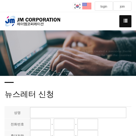
login
join
We have created a awesome theme
Far far away,behind the word mountains, far from the countries
뉴스레터 신청
성명
전화번호
-
-
휴대전화
-
-