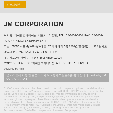
카톡채널추가
JM CORPORATION
회사명 : 제이엠코퍼레이션, 대표자 : 하은진, TEL : 02-2054-3650, FAX : 02-2054-
3656, CONTACT:cs@jmcorp.co.kr
주소 : 05855 서울 송파구 송파대로167 테라타워 A동 1216호(문정동) , 14322 경기도
광명시 하안로60 SK테크노파크 E동 1111호
개인정보관리책임자 : 하은진 (cs@jmcorp.co.kr)
COPYRIGHT (c) 1997 제이엠코퍼레이션, ALL RIGHTS RESERVED.
powered by nnin
본 사이트에 사용 된 모든 이미지와 내용의 무단도용을 금지 합니다. design by JM
CORPORATION
ELGA/purelab chorus, ultra, flex, classic, chorus1, complete, option-q, purelab option-r,
pulse, -s, 7000, chorus 2, purelab prima, chorus 3, 3000, CAPP/pipettes, repeater tips,
tubes, vortex, mixer, stirrer, FRYKA/cold box, freezer, immersion coolers, cooling
thermostats, cooling plates, TempShield/cryo-gloves, water-proof cryo-gloves, cryo-
indsutiral gloves, cryo-apron, Ansell/latex, nitrile, chloroprene, cleanroom, chemical,
general glove, FOXX/carboy, connector, TECTA-PDS/ SYKAM/Ion chromatography,
ProScientific/homogenizer, V&P Scientific, inc./stirrer, Hirschmann/dispenser, titrator,
Zarbeco/microscope, Elmi/mixer, shaker, centrifuge-mixer, BestScope/Duerr
Tech/compressor, StellarNet Inc/spectro colorimeter, SAI/pumps