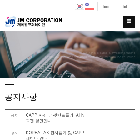
login
join
We have created a awesome theme
Far far away,behind the word mountains, far from the countries
공지사항
CAPP 피펫, 피펫컨트롤러, AHN
공지
피펫 할인안내
KOREA LAB 전시참가 및 CAPP
공지
세미나 안내