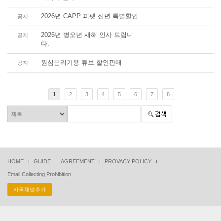
2026년 CAPP 피펫 신년 특별할인
공지
2026년 병오년 새해 인사 드립니
공지
다.
원심분리기용 튜브 할인판매
공지
1
2
3
4
5
6
7
8
HOME
GUIDE
AGREEMENT
PROVACY POLICY
Email Collecting Prohibition
카톡채널추가