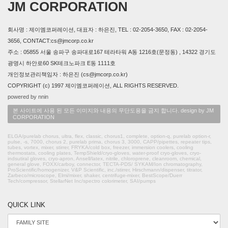
JM CORPORATION
회사명 : 제이엠코퍼레이션, 대표자 : 하은진, TEL : 02-2054-3650, FAX : 02-2054-
3656, CONTACT:cs@jmcorp.co.kr
주소 : 05855 서울 송파구 송파대로167 테라타워 A동 1216호(문정동) , 14322 경기도
광명시 하안로60 SK테크노파크 E동 1111호
개인정보관리책임자 : 하은진 (cs@jmcorp.co.kr)
COPYRIGHT (c) 1997 제이엠코퍼레이션, ALL RIGHTS RESERVED.
powered by nnin
본 사이트에 사용 된 모든 이미지와 내용의 무단도용을 금지 합니다. design by JM
CORPORATION
ELGA/purelab chorus, ultra, flex, classic, chorus1, complete, option-q, purelab option-r,
pulse, -s, 7000, chorus 2, purelab prima, chorus 3, 3000, CAPP/pipettes, repeater tips,
tubes, vortex, mixer, stirrer, FRYKA/cold box, freezer, immersion coolers, cooling
thermostats, cooling plates, TempShield/cryo-gloves, water-proof cryo-gloves, cryo-
indsutiral gloves, cryo-apron, Ansell/latex, nitrile, chloroprene, cleanroom, chemical,
general glove, FOXX/carboy, connector, TECTA-PDS/ SYKAM/Ion chromatography,
ProScientific/homogenizer, V&P Scientific, inc./stirrer, Hirschmann/dispenser, titrator,
Zarbeco/microscope, Elmi/mixer, shaker, centrifuge-mixer, BestScope/Duerr
Tech/compressor, StellarNet Inc/spectro colorimeter, SAI/pumps
QUICK LINK